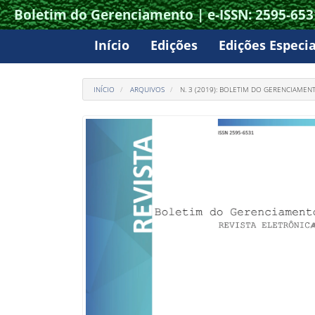
Boletim do Gerenciamento | e-ISSN: 2595-653
Acesso
rápido
Início
Edições
Edições Especia
para
o
INÍCIO
ARQUIVOS
N. 3 (2019): BOLETIM DO GERENCIAMEN
conteúdo
da
página
Navegação
Principal
Conteúdo
principal
Barra
Lateral