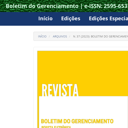
Boletim do Gerenciamento | e-ISSN: 2595-653
Acesso
rápido
Início
Edições
Edições Especia
para
o
INÍCIO
ARQUIVOS
N. 37 (2023): BOLETIM DO GERENCIAME
conteúdo
da
página
Navegação
Principal
Conteúdo
principal
Barra
Lateral