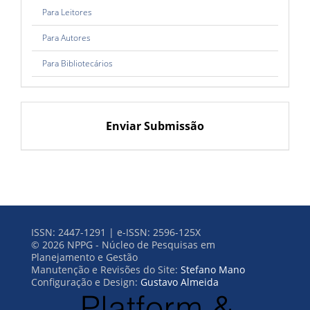
Para Leitores
Para Autores
Para Bibliotecários
Enviar Submissão
ISSN: 2447-1291 | e-ISSN: 2596-125X
© 2026 NPPG - Núcleo de Pesquisas em
Planejamento e Gestão
Manutenção e Revisões do Site:
Stefano Mano
Configuração e Design:
Gustavo Almeida