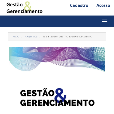
Cadastro
Acesso
Acesso
rápido
para
Toggl
naviga
o
conteúdo
INÍCIO
ARQUIVOS
N. 38 (2026): GESTÃO & GERENCIAMENTO
da
página
Navegação
Principal
Conteúdo
principal
Barra
Lateral