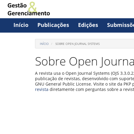
Acesso
rápido
Início
Publicações
Edições
Submissõ
para
o
conteúdo
INÍCIO
SOBRE OPEN JOURNAL SYSTEMS
da
Sobre Open Journa
página
Navegação
A revista usa o Open Journal Systems (OJS 3.3.0.2
Principal
publicação de revistas, desenvolvido com suporte
Conteúdo
GNU General Public License. Visite o site da PKP 
principal
revista
diretamente com perguntas sobre a revis
Barra
Lateral