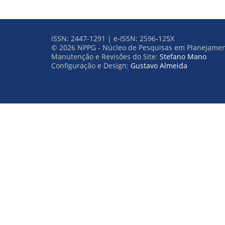
ISSN: 2447-1291 | e-ISSN: 2596-125X
© 2026 NPPG - Núcleo de Pesquisas em Planejamen
Manutenção e Revisões do Site:
Stefano Mano
Configuração e Design:
Gustavo Almeida