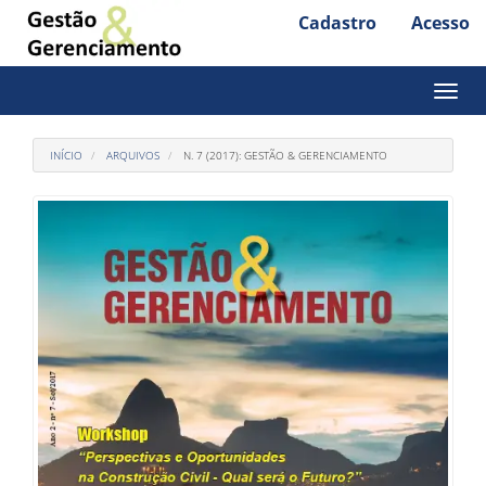
Cadastro
Acesso
Acesso
rápido
para
Toggl
naviga
o
conteúdo
INÍCIO
ARQUIVOS
N. 7 (2017): GESTÃO & GERENCIAMENTO
da
página
Navegação
Principal
Conteúdo
principal
Barra
Lateral