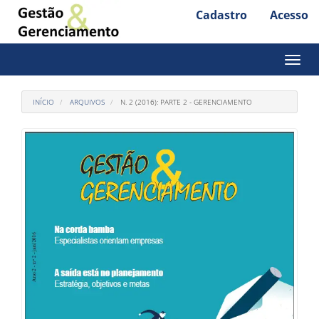
Cadastro
Acesso
Acesso
rápido
para
Toggl
naviga
o
conteúdo
INÍCIO
ARQUIVOS
N. 2 (2016): PARTE 2 - GERENCIAMENTO
da
página
Navegação
Principal
Conteúdo
principal
Barra
Lateral