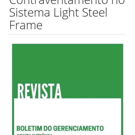
Sistema Light Steel
Frame
Barra
lateral
de
artigos