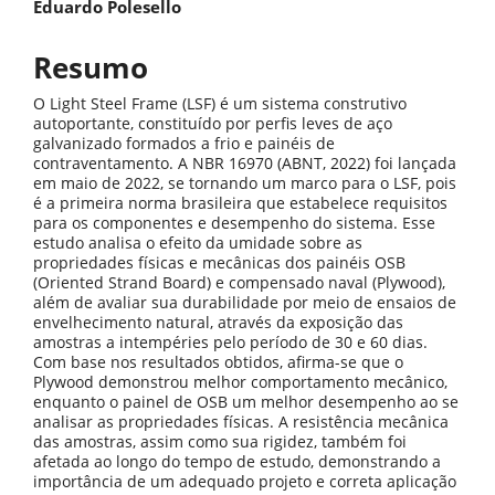
do
Eduardo Polesello
artigo
Resumo
principal
O Light Steel Frame (LSF) é um sistema construtivo
autoportante, constituído por perfis leves de aço
galvanizado formados a frio e painéis de
contraventamento. A NBR 16970 (ABNT, 2022) foi lançada
em maio de 2022, se tornando um marco para o LSF, pois
é a primeira norma brasileira que estabelece requisitos
para os componentes e desempenho do sistema. Esse
estudo analisa o efeito da umidade sobre as
propriedades físicas e mecânicas dos painéis OSB
(Oriented Strand Board) e compensado naval (Plywood),
além de avaliar sua durabilidade por meio de ensaios de
envelhecimento natural, através da exposição das
amostras a intempéries pelo período de 30 e 60 dias.
Com base nos resultados obtidos, afirma-se que o
Plywood demonstrou melhor comportamento mecânico,
enquanto o painel de OSB um melhor desempenho ao se
analisar as propriedades físicas. A resistência mecânica
das amostras, assim como sua rigidez, também foi
afetada ao longo do tempo de estudo, demonstrando a
importância de um adequado projeto e correta aplicação