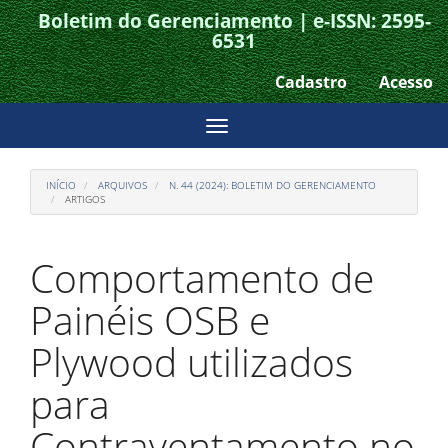
Boletim do Gerenciamento | e-ISSN: 2595-
Acesso
6531
rápido
Cadastro
Acesso
para
o
Toggle
conteúdo
navigation
da
INÍCIO
ARQUIVOS
N. 44 (2024): BOLETIM DO GERENCIAMENTO
página
ARTIGOS
Navegação
Principal
Comportamento de
Conteúdo
principal
Painéis OSB e
Barra
Lateral
Plywood utilizados
para
Contraventamento no