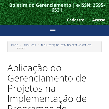
Boletim do Gerenciamento | e-ISSN: 2595-
Acesso
6531
rápido
Cadastro
Acesso
para
o
Toggle
conteúdo
navigation
da
INÍCIO
ARQUIVOS
N. 31 (2022): BOLETIM DO GERENCIAMENTO
página
ARTIGOS
Navegação
Principal
Aplicação do
Conteúdo
principal
Gerenciamento de
Barra
Lateral
Projetos na
Implementação de
Programas de