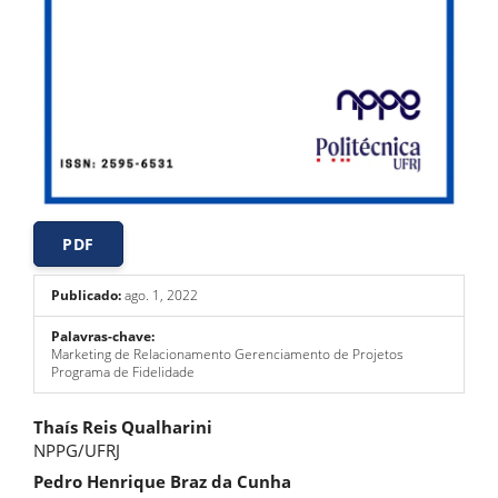
PDF
Publicado:
ago. 1, 2022
Palavras-chave:
Marketing de Relacionamento Gerenciamento de Projetos
Programa de Fidelidade
Conteúdo
Thaís Reis Qualharini
NPPG/UFRJ
do
Pedro Henrique Braz da Cunha
artigo