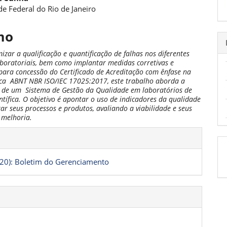
e Federal do Rio de Janeiro
pal
mo
izar a qualificação e quantificação de falhas nos diferentes
aboratoriais, bem como implantar medidas corretivas e
 para concessão do Certificado de Acreditação com ênfase na
ca ABNT NBR ISO/IEC 17025:2017, este trabalho aborda a
 de um Sistema de Gestão da Qualidade em laboratórios de
ntífica. O objetivo é apontar o uso de indicadores da qualidade
r seus processos e produtos, avaliando a viabilidade e seus
 melhoria.
hes
020): Boletim do Gerenciamento