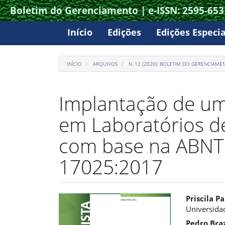
Boletim do Gerenciamento | e-ISSN: 2595-653
Acesso
rápido
Início
Edições
Edições Especia
para
o
INÍCIO
ARQUIVOS
N. 12 (2020): BOLETIM DO GERENCIAME
conteúdo
da
Implantação de um
página
em Laboratórios de
Navegação
Principal
Conteúdo
com base na ABNT
principal
Barra
17025:2017
Lateral
Barra
Conte
Priscila 
Universidad
lateral
do
Pedro Bra