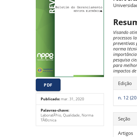
de
artigo
Universidad
artigos
princi
Resu
Visando otim
processos l
preventivas
norma técni
importância
pesquisa cie
para melhora
impactos de
Detal
Edição
PDF
do
artigo
n. 12 (2
Publicado:
mar. 31, 2020
Palavras-chave:
LaboratÃ³rio, Qualidade, Norma
Seção
TÃ©cnica
Artigos