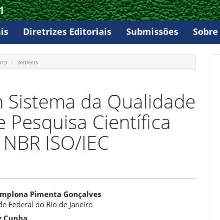
1
is
Diretrizes Editoriais
Submissões
Sobr
NTO
ARTIGOS
 Sistema da Qualidade
 Pesquisa Científica
 NBR ISO/IEC
údo
Pamplona Pimenta Gonçalves
e Federal do Rio de Janeiro
z Cunha