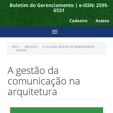
Boletim do Gerenciamento | e-ISSN: 2595-
Acesso
6531
rápido
Cadastro
Acesso
para
o
Toggle
conteúdo
navigation
da
INÍCIO
ARQUIVOS
N. 44 (2024): BOLETIM DO GERENCIAMENTO
página
ARTIGOS
Navegação
Principal
A gestão da
Conteúdo
principal
comunicação na
Barra
Lateral
arquitetura
Barra