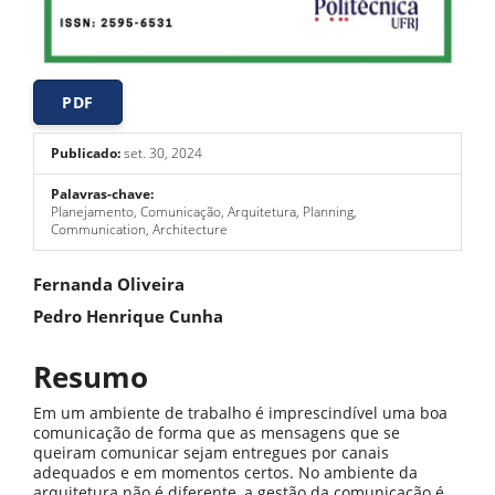
PDF
Publicado:
set. 30, 2024
Palavras-chave:
Planejamento, Comunicação, Arquitetura, Planning,
Communication, Architecture
Conteúdo
Fernanda Oliveira
do
Pedro Henrique Cunha
artigo
Resumo
principal
Em um ambiente de trabalho é imprescindível uma boa
comunicação de forma que as mensagens que se
queiram comunicar sejam entregues por canais
adequados e em momentos certos. No ambiente da
arquitetura não é diferente, a gestão da comunicação é