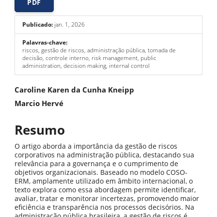
PDF
Publicado:
jan. 1, 2026
Palavras-chave:
riscos, gestão de riscos, administração pública, tomada de
decisão, controle interno, risk management, public
administration, decision making, internal control
Conteúdo
Caroline Karen da Cunha Kneipp
do
Marcio Hervé
artigo
Resumo
principal
O artigo aborda a importância da gestão de riscos
corporativos na administração pública, destacando sua
relevância para a governança e o cumprimento de
objetivos organizacionais. Baseado no modelo COSO-
ERM, amplamente utilizado em âmbito internacional, o
texto explora como essa abordagem permite identificar,
avaliar, tratar e monitorar incertezas, promovendo maior
eficiência e transparência nos processos decisórios. Na
administração pública brasileira, a gestão de riscos é