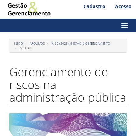
Cadastro
Acesso
Acesso
rápido
para
Toggl
naviga
o
conteúdo
INÍCIO
ARQUIVOS
N. 37 (2025): GESTÃO & GERENCIAMENTO
ARTIGOS
da
página
Gerenciamento de
Navegação
Principal
riscos na
Conteúdo
principal
administração pública
Barra
Lateral
Barra
lateral
de