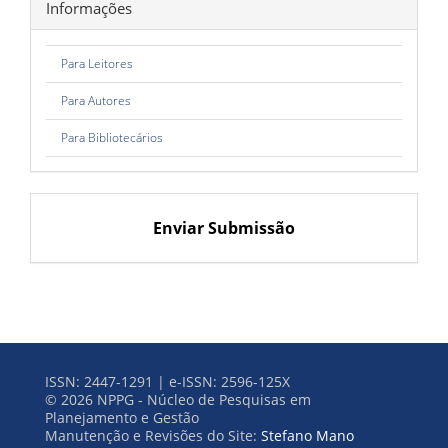
Informações
Para Leitores
Para Autores
Para Bibliotecários
Enviar Submissão
ISSN: 2447-1291 | e-ISSN: 2596-125X
© 2026 NPPG - Núcleo de Pesquisas em
Planejamento e Gestão
Manutenção e Revisões do Site:
Stefano Mano