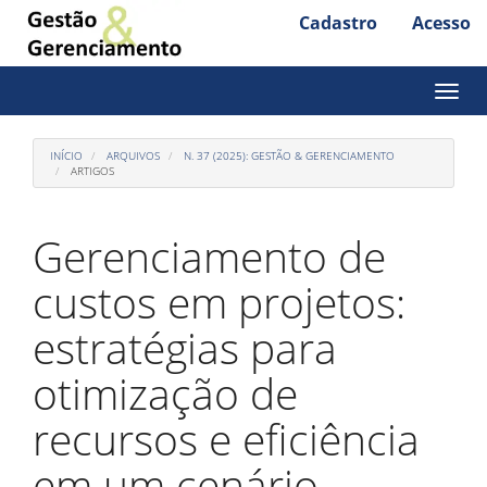
Cadastro
Acesso
Acesso
rápido
para
Toggl
naviga
o
conteúdo
INÍCIO
ARQUIVOS
N. 37 (2025): GESTÃO & GERENCIAMENTO
ARTIGOS
da
página
Gerenciamento de
Navegação
Principal
custos em projetos:
Conteúdo
principal
estratégias para
Barra
Lateral
otimização de
recursos e eficiência
em um cenário