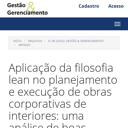
Cadastro
Acesso
Acesso
rápido
para
Toggl
naviga
o
conteúdo
INÍCIO
ARQUIVOS
N. 36 (2025): GESTÃO & GERENCIAMENTO
ARTIGOS
da
página
Aplicação da filosofia
Navegação
Principal
lean no planejamento
Conteúdo
principal
e execução de obras
Barra
Lateral
corporativas de
interiores: uma
análise de boas